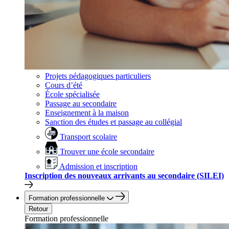
Projets pédagogiques particuliers
Cours d’été
École spécialisée
Passage au secondaire
Enseignement à la maison
Sanction des études et passage au collégial
Transport scolaire
Trouver une école secondaire
Admission et inscription
Inscription des nouveaux arrivants au secondaire (SILEI)
Formation professionnelle
Retour
Formation professionnelle