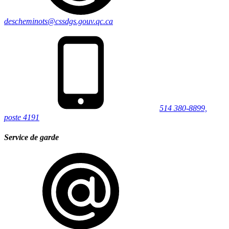
descheminots@cssdgs.gouv.qc.ca
514 380-8899,
poste 4191
Service de garde