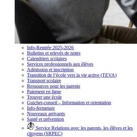
Info-Rentrée 2025-2026
Bulletins et relevés de notes
Calendriers scolaires
Services professionnels aux élèves
Admission et inscription
Transition de l’école vers la vie active (TEVA)
Transport scolaire
Ressources pour les parents
Paiement en ligne
Trouver une école
Guichet-conseil – Information et orientation
Info-fermeture
Nouveaux arrivants
Santé et prévention
Service Relations avec les parents, les élèves et les
citoyens (SRPEC)