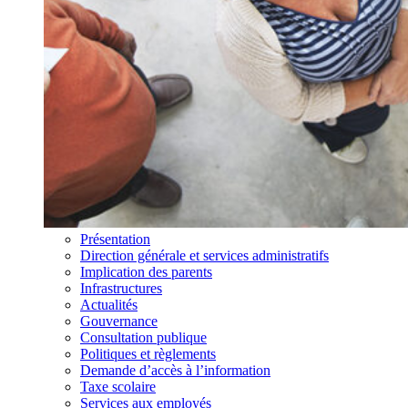
Présentation
Direction générale et services administratifs
Implication des parents
Infrastructures
Actualités
Gouvernance
Consultation publique
Politiques et règlements
Demande d’accès à l’information
Taxe scolaire
Services aux employés